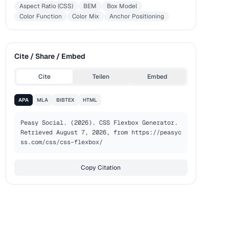
Aspect Ratio (CSS)
BEM
Box Model
Color Function
Color Mix
Anchor Positioning
Cite / Share / Embed
Cite
Teilen
Embed
APA
MLA
BIBTEX
HTML
Peasy Social. (2026). CSS Flexbox Generator. 
Retrieved August 7, 2026, from https://peasyc
ss.com/css/css-flexbox/
Copy Citation