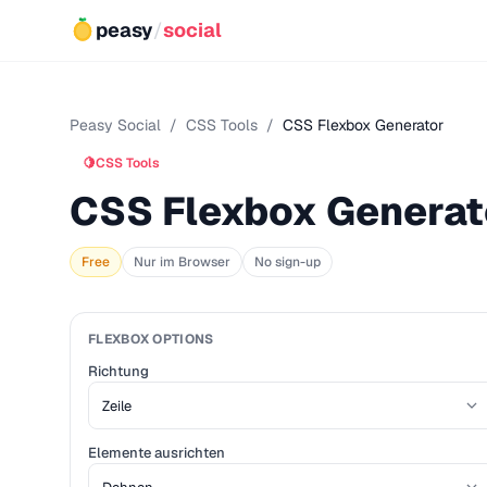
peasy
/
social
Peasy Social
/
CSS Tools
/
CSS Flexbox Generator
🍋
CSS Tools
CSS Flexbox Generat
Free
Nur im Browser
No sign-up
FLEXBOX OPTIONS
Richtung
Elemente ausrichten