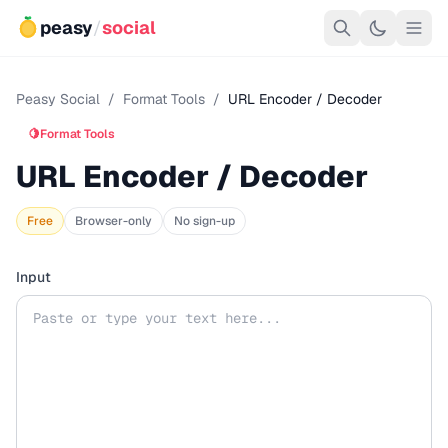
peasy
/
social
Peasy Social
/
Format Tools
/
URL Encoder / Decoder
🍋
Format Tools
URL Encoder / Decoder
Free
Browser-only
No sign-up
Input