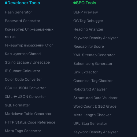
Developer Tools
SEO Tools
Hash Generator
SERP Preview
Password Generator
OG Tag Debugger
Конвертер Unix-временных
Heading Analyzer
меток
Keyword Density Analyzer
Генератор выражений Cron
Readability Score
Калькулятор Chmod
XML Sitemap Generator
String Escape / Unescape
Schema.org Generator
IP Subnet Calculator
Link Extractor
Color Code Converter
Canonical Tag Checker
CSV ↔ JSON Converter
Robots.txt Analyzer
XML ↔ JSON Converter
Structured Data Validator
SQL Formatter
Word Count & SEO Grade
Markdown Table Generator
Meta Length Checker
HTTP Status Code Reference
URL Slug Generator
Meta Tags Generator
Keyword Density Analyzer