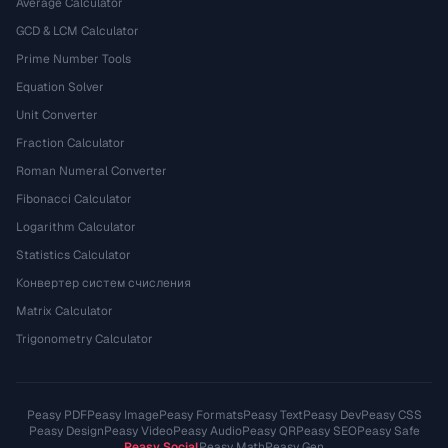
Average Calculator
GCD & LCM Calculator
Prime Number Tools
Equation Solver
Unit Converter
Fraction Calculator
Roman Numeral Converter
Fibonacci Calculator
Logarithm Calculator
Statistics Calculator
Конвертер систем счисления
Matrix Calculator
Trigonometry Calculator
Peasy PDF
Peasy Image
Peasy Formats
Peasy Text
Peasy Dev
Peasy CSS
Peasy Design
Peasy Video
Peasy Audio
Peasy QR
Peasy SEO
Peasy Safe
Peasy Social
Peasy Math
Peasy Gen