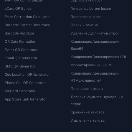
Wi-Fi QR Config Builder
Сортировка строк
vCard QR Builder
Генератор Lorem Ipsum
Error Correction Calculator
Генератор слагов
Barcode Format Reference
Поиск и замена
Barcode Validator
Удаление дубликатов строк
QR Data Formatter
Кодировщик/декодировщик
Base64
Event QR Generator
Кодировщик/декодировщик URL
Email QR Generator
Форматирование JSON
SMS QR Generator
Кодировщик/декодировщик
Geo Location QR Generator
HTML-сущностей
Phone Call QR Generator
Переворот текста
MeCard Generator
Добавить/удалить нумерацию
App Store Link Generator
строк
Сравнение текстов
Извлечение текста