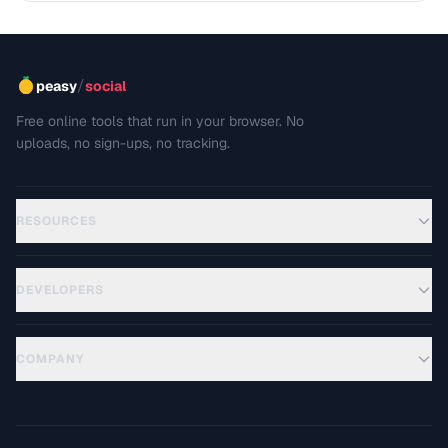
/
peasy
social
Free online tools that run in your browser. No
uploads, no sign-ups, no tracking.
RESOURCES
DEVELOPERS
COMPANY