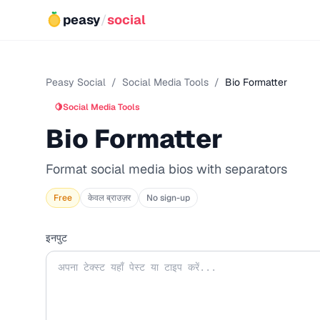
peasy
/
social
Peasy Social
/
Social Media Tools
/
Bio Formatter
🍋
Social Media Tools
Bio Formatter
Format social media bios with separators
Free
केवल ब्राउज़र
No sign-up
इनपुट