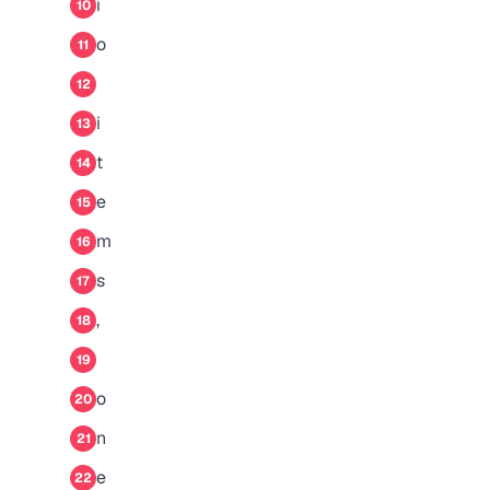
i
10
o
11
12
i
13
t
14
e
15
m
16
s
17
,
18
19
o
20
n
21
e
22