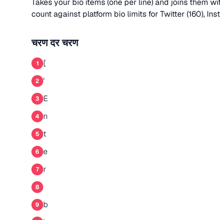
Takes your bio items (one per line) and joins them w
count against platform bio limits for Twitter (160), In
चरण दर चरण
[
1
'
2
E
3
n
4
t
5
e
6
r
7
8
b
9