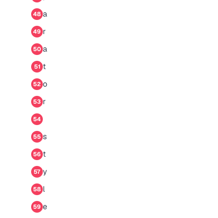
a
48
r
49
a
50
t
51
o
52
r
53
54
s
55
t
56
y
57
l
58
e
59