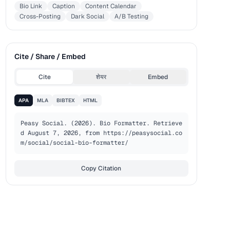
Bio Link
Caption
Content Calendar
Cross-Posting
Dark Social
A/B Testing
Cite / Share / Embed
Cite
शेयर
Embed
APA
MLA
BIBTEX
HTML
Peasy Social. (2026). Bio Formatter. Retrieve
d August 7, 2026, from https://peasysocial.co
m/social/social-bio-formatter/
Copy Citation