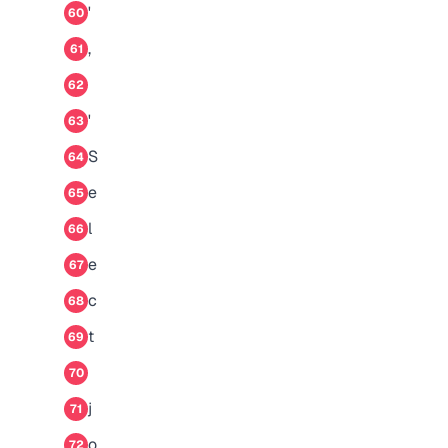
'
60
,
61
62
'
63
S
64
e
65
l
66
e
67
c
68
t
69
70
j
71
o
72