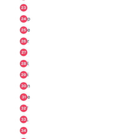
23
p
24
e
25
r
26
27
l
28
i
29
n
30
e
31
'
32
,
33
34