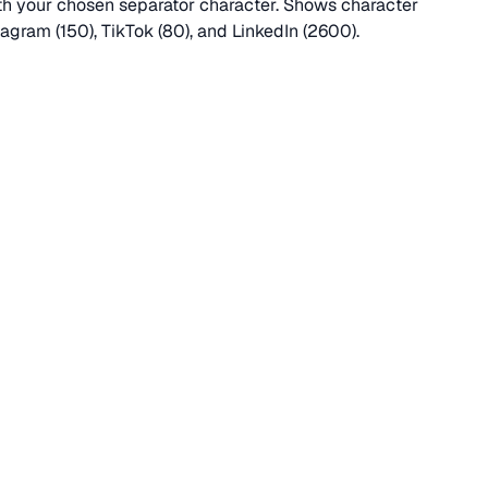
ith your chosen separator character. Shows character
stagram (150), TikTok (80), and LinkedIn (2600).