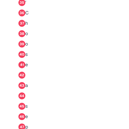
'
35
C
36
h
37
o
38
o
39
s
40
e
41
42
a
43
44
s
45
e
46
p
47