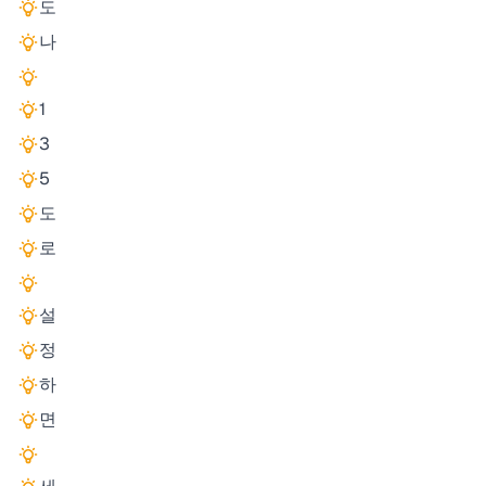
도
나
1
3
5
도
로
설
정
하
면