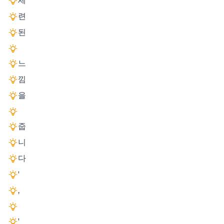
세
련
된
느
낌
을
줍
니
다
'
,
'