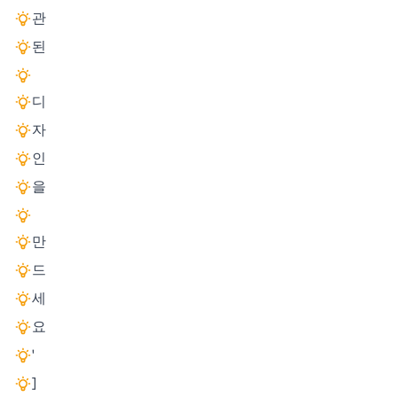
관
된
디
자
인
을
만
드
세
요
'
]