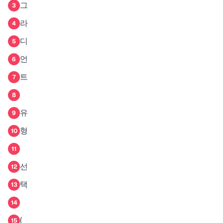
그
3
라
4
디
5
언
6
트
7
8
유
9
형
10
11
선
12
택
13
14
(
15