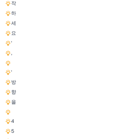
작
하
세
요
'
,
'
방
향
을
4
5