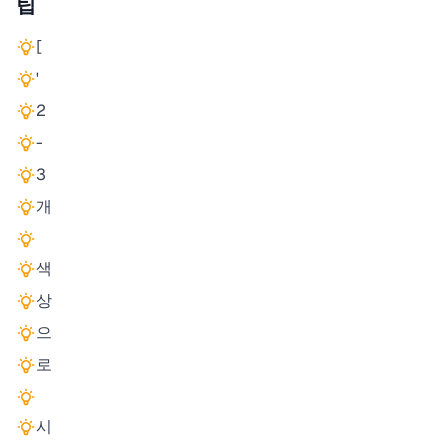
팁
[
'
2
-
3
개
색
상
으
로
시