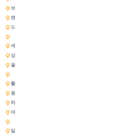
브
랜
드
색
상
을
활
용
하
여
일