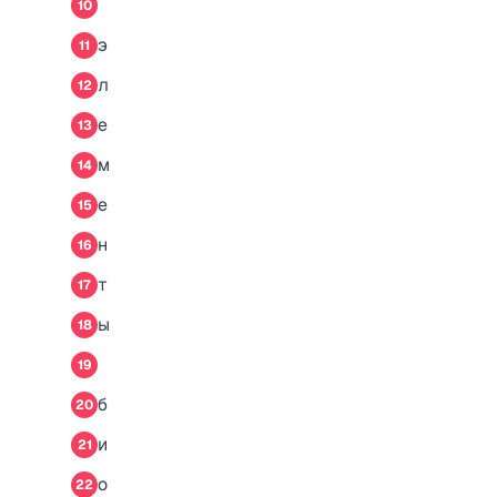
10
э
11
л
12
е
13
м
14
е
15
н
16
т
17
ы
18
19
б
20
и
21
о
22