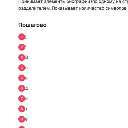
Принимает элементы биографии (по одному на ст
разделителем. Показывает количество символов 
Пошагово
[
1
'
2
В
3
в
4
е
5
д
6
и
7
т
8
е
9