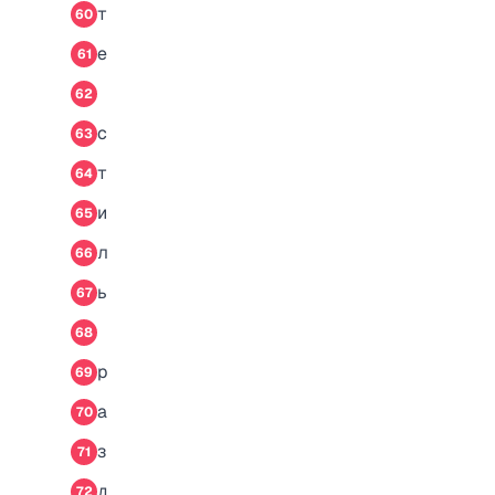
т
60
е
61
62
с
63
т
64
и
65
л
66
ь
67
68
р
69
а
70
з
71
д
72