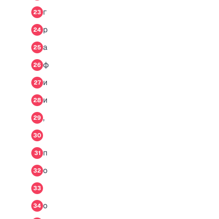
г
23
р
24
а
25
ф
26
и
27
и
28
,
29
30
п
31
о
32
33
о
34