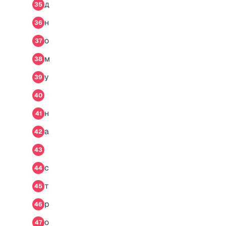
д
35
н
36
о
37
м
38
у
39
40
н
41
а
42
43
с
44
т
45
р
46
о
47