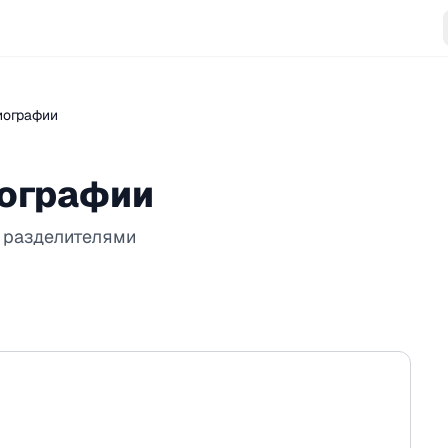
иографии
ографии
 разделителями