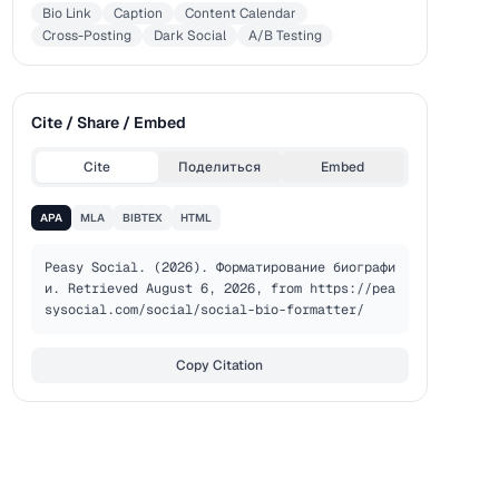
Bio Link
Caption
Content Calendar
Cross-Posting
Dark Social
A/B Testing
Cite / Share / Embed
Cite
Поделиться
Embed
APA
MLA
BIBTEX
HTML
Peasy Social. (2026). Форматирование биографи
и. Retrieved August 6, 2026, from https://pea
sysocial.com/social/social-bio-formatter/
Copy Citation