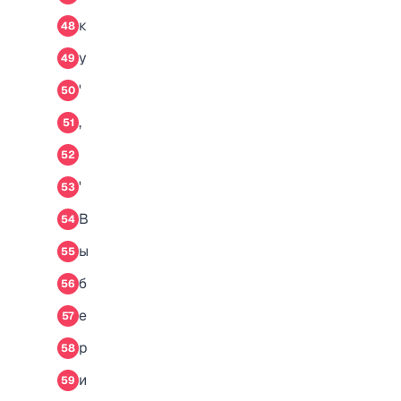
к
48
у
49
'
50
,
51
52
'
53
В
54
ы
55
б
56
е
57
р
58
и
59