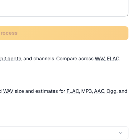
Process
,
bit depth
, and channels. Compare across
WAV
,
FLAC
,
ed
WAV
size and estimates for
FLAC
, MP3,
AAC
,
Ogg
, and