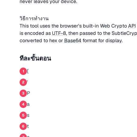
never leaves your device.
วิธีการทำงาน
This tool uses the browser's built-in Web Crypto
API
is encoded as
UTF-8
, then passed to the SubtleCrypt
converted to hex or
Base64
format for display.
ทีละขั้นตอน
[
1
'
2
P
3
a
4
s
5
t
6