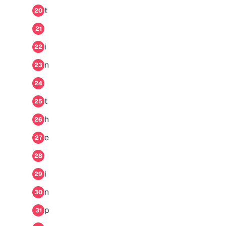
t
20
21
i
22
n
23
24
t
25
h
26
e
27
28
i
29
n
30
p
31