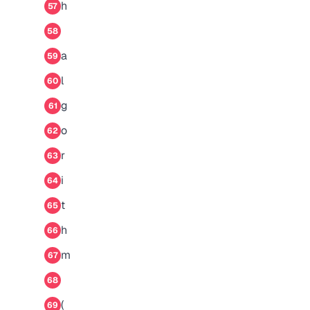
h
57
58
a
59
l
60
g
61
o
62
r
63
i
64
t
65
h
66
m
67
68
(
69