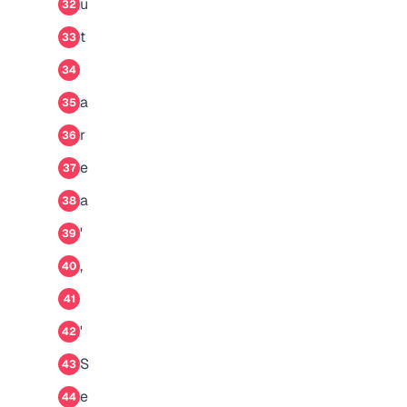
u
32
t
33
34
a
35
r
36
e
37
a
38
'
39
,
40
41
'
42
S
43
e
44