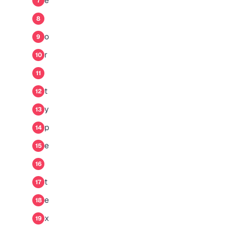
e
7
8
o
9
r
10
11
t
12
y
13
p
14
e
15
16
t
17
e
18
x
19