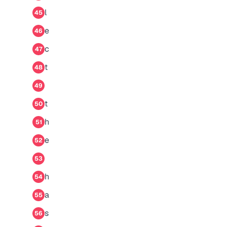
l
45
e
46
c
47
t
48
49
t
50
h
51
e
52
53
h
54
a
55
s
56