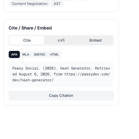
Content Negotiation
AST
Cite / Share / Embed
Cite
แชร์
Embed
APA
MLA
BIBTEX
HTML
Peasy Social. (2026). Hash Generator. Retriev
ed August 6, 2026, from https://peasydev.com/
dev/hash-generator/
Copy Citation