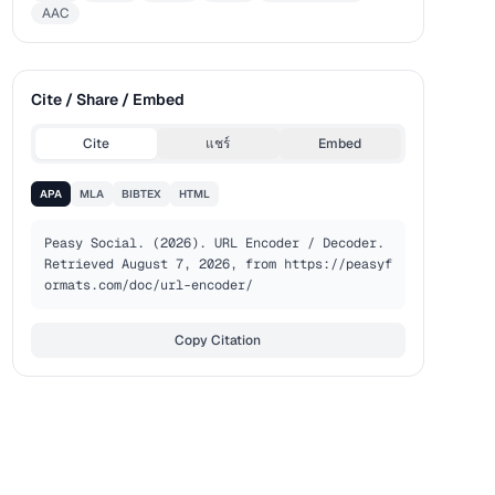
AAC
Cite / Share / Embed
Cite
แชร์
Embed
APA
MLA
BIBTEX
HTML
Peasy Social. (2026). URL Encoder / Decoder. 
Retrieved August 7, 2026, from https://peasyf
ormats.com/doc/url-encoder/
Copy Citation