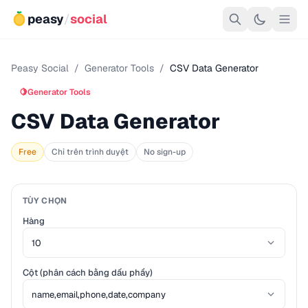
peasy
/
social
Peasy Social
/
Generator Tools
/
CSV Data Generator
🍋
Generator Tools
CSV Data Generator
Free
Chỉ trên trình duyệt
No sign-up
TÙY CHỌN
Hàng
Cột (phân cách bằng dấu phẩy)