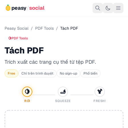
peasy
/
social
Peasy Social
/
PDF Tools
/
Tách PDF
🍋
PDF Tools
Tách PDF
Trích xuất các trang cụ thể từ tệp PDF.
Free
Chỉ trên trình duyệt
No sign-up
Phổ biến
🍋
🫸
🍹
RƠI
SQUEEZE
FRESH!