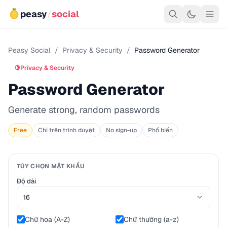
peasy
/
social
Peasy Social
/
Privacy & Security
/
Password Generator
🍋
Privacy & Security
Password Generator
Generate strong, random passwords
Free
Chỉ trên trình duyệt
No sign-up
Phổ biến
TÙY CHỌN MẬT KHẨU
Độ dài
Chữ hoa (A-Z)
Chữ thường (a-z)