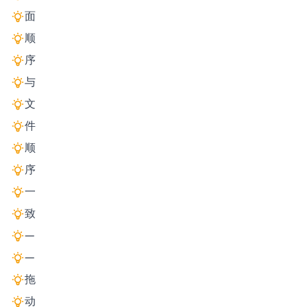
面
顺
序
与
文
件
顺
序
一
致
—
—
拖
动