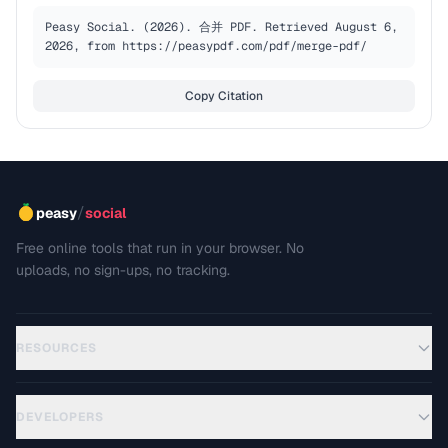
Peasy Social. (2026). 合并 PDF. Retrieved August 6, 
2026, from https://peasypdf.com/pdf/merge-pdf/
Copy Citation
/
peasy
social
Free online tools that run in your browser. No
uploads, no sign-ups, no tracking.
RESOURCES
DEVELOPERS