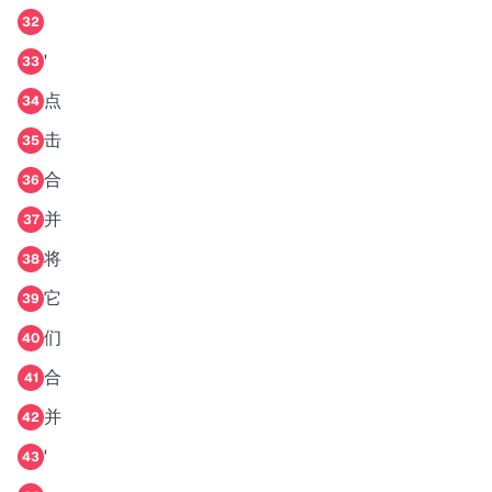
32
'
33
点
34
击
35
合
36
并
37
将
38
它
39
们
40
合
41
并
42
'
43