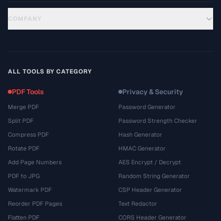
COMPANY
ALL TOOLS BY CATEGORY
PDF Tools
Privacy & Security
Merge PDF
Password Generator
Split PDF
Password Strength Checker
Compress PDF
Hash Generator
Rotate PDF
HMAC Generator
Add Page Numbers
AES Encrypt / Decrypt
PDF to JPG
Random String Generator
Watermark PDF
CSP Header Generator
Reorder PDF Pages
Text Redactor
Flatten PDF
CORS Header Generator