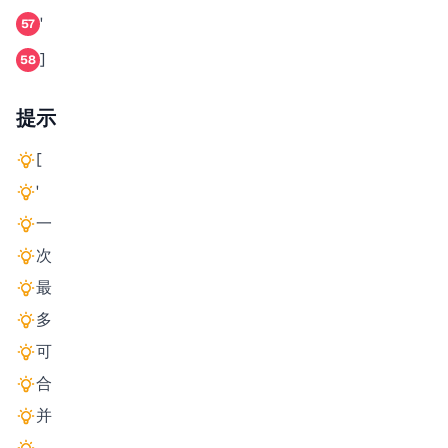
'
57
]
58
提示
[
'
一
次
最
多
可
合
并