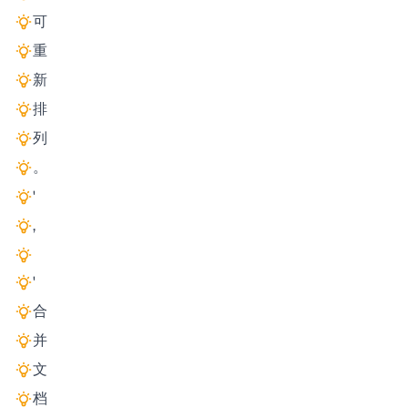
可
重
新
排
列
。
'
,
'
合
并
文
档