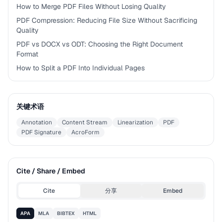
How to Merge PDF Files Without Losing Quality
PDF Compression: Reducing File Size Without Sacrificing
Quality
PDF vs DOCX vs ODT: Choosing the Right Document
Format
How to Split a PDF Into Individual Pages
关键术语
Annotation
Content Stream
Linearization
PDF
PDF Signature
AcroForm
Cite / Share / Embed
Cite
分享
Embed
APA
MLA
BIBTEX
HTML