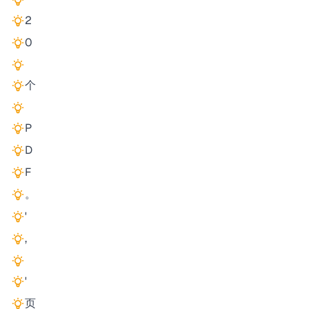
2
0
个
P
D
F
。
'
,
'
页