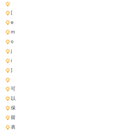
[
e
m
o
j
i
]
可
以
保
留
表