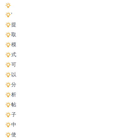
'
提
取
模
式
可
以
分
析
帖
子
中
使