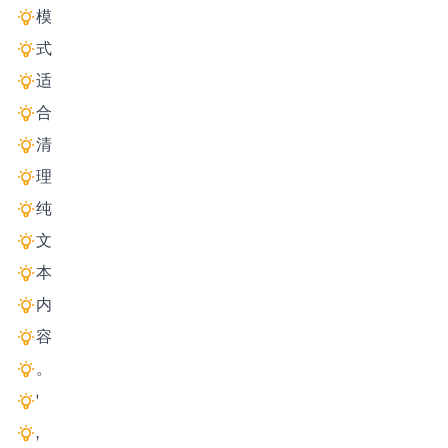
模
式
适
合
清
理
纯
文
本
内
容
。
'
,