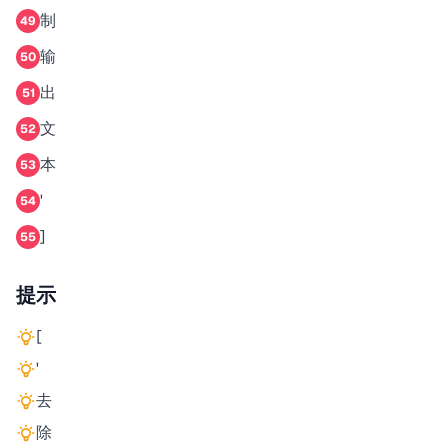
制
49
输
50
出
51
文
52
本
53
'
54
]
55
提示
[
'
去
除