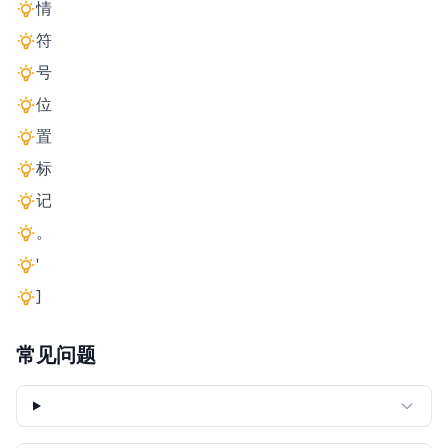
情
符
号
位
置
标
记
。
'
]
常见问题