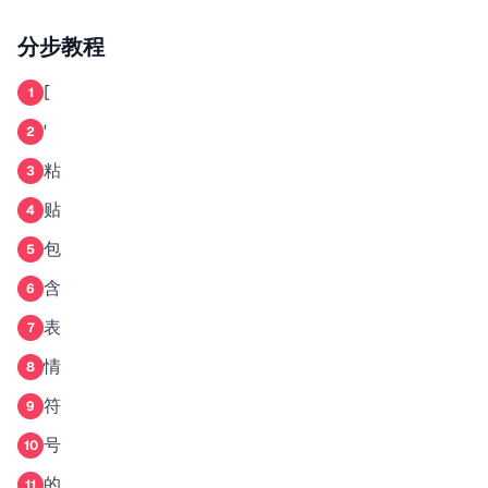
分步教程
[
1
'
2
粘
3
贴
4
包
5
含
6
表
7
情
8
符
9
号
10
的
11