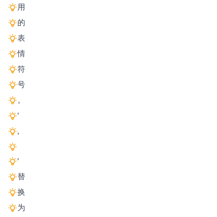
用
的
表
情
符
号
。
'
,
'
替
换
为