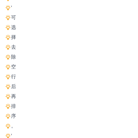
'
可
选
择
去
除
空
行
后
再
排
序
。
'