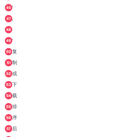
'
46
,
47
48
'
49
复
50
制
51
或
52
下
53
载
54
排
55
序
56
后
57