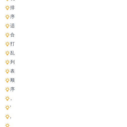
排
序
适
合
打
乱
列
表
顺
序
。
'
,