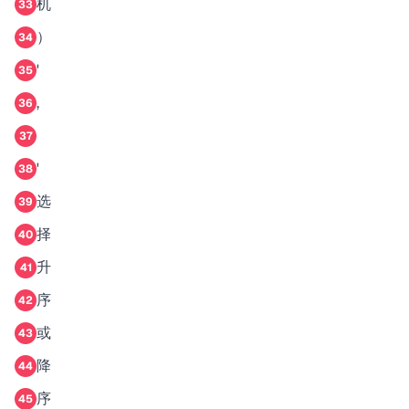
机
33
）
34
'
35
,
36
37
'
38
选
39
择
40
升
41
序
42
或
43
降
44
序
45