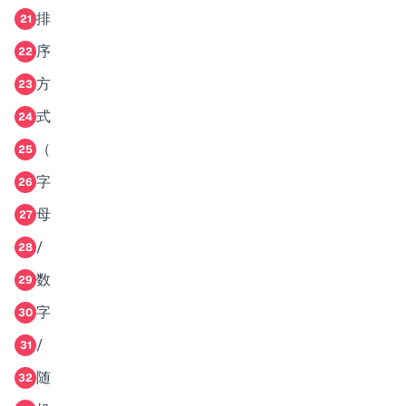
排
21
序
22
方
23
式
24
（
25
字
26
母
27
/
28
数
29
字
30
/
31
随
32