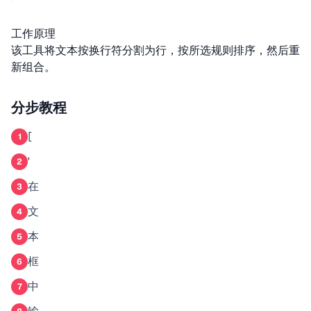
工作原理
该工具将文本按换行符分割为行，按所选规则排序，然后重
新组合。
分步教程
[
1
'
2
在
3
文
4
本
5
框
6
中
7