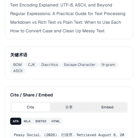
Text Encoding Explained: UTF-8, ASCII, and Beyond
Regular Expressions: A Practical Guide for Text Processing
Markdown vs Rich Text vs Plain Text: When to Use Each
How to Convert Case and Clean Up Messy Text
关键术语
BOM
CJK
Diacritics
Escape Character
N-gram
ASCII
Cite / Share / Embed
Cite
分享
Embed
APA
MLA
BIBTEX
HTML
Peasy Social. (2026). 行排序. Retrieved August 8, 20