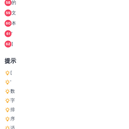
的
58
文
59
本
60
'
61
]
62
提示
[
'
数
字
排
序
适