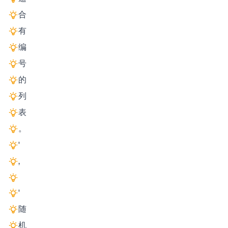
合
有
编
号
的
列
表
。
'
,
'
随
机