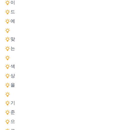
이
드
에
맞
는
색
상
을
기
준
으