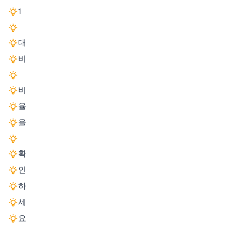
1
대
비
비
율
을
확
인
하
세
요