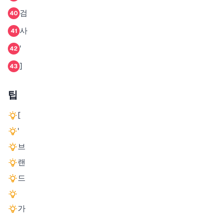
검
40
사
41
'
42
]
43
팁
[
'
브
랜
드
가