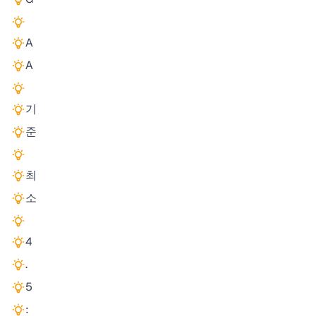
A
A
기
준
최
소
4
.
5
: