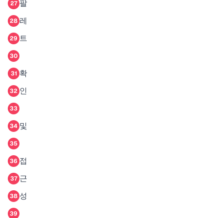
팔
27
레
28
트
29
30
확
31
인
32
33
및
34
35
접
36
근
37
성
38
39