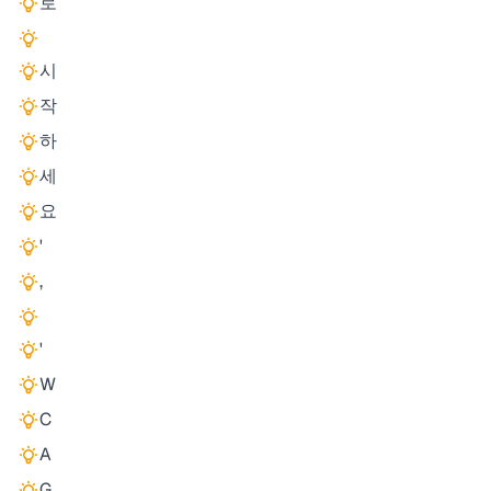
로
시
작
하
세
요
'
,
'
W
C
A
G