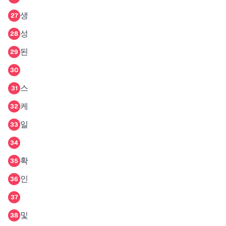
생
27
성
28
된
29
30
스
31
케
32
일
33
34
확
35
인
36
37
및
38