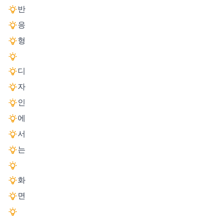
반
응
형
디
자
인
에
서
는
화
면