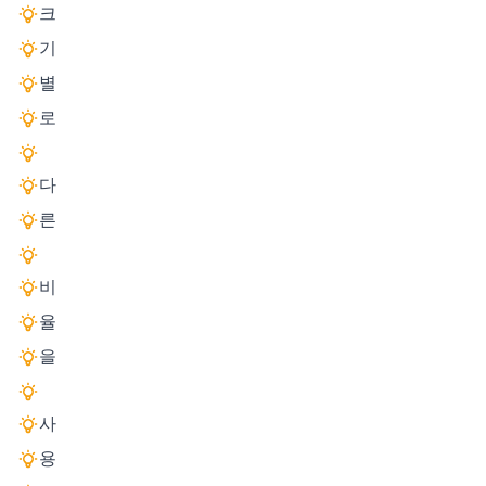
크
기
별
로
다
른
비
율
을
사
용