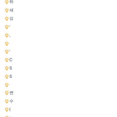
하
세
요
'
,
'
C
S
S
변
수
(