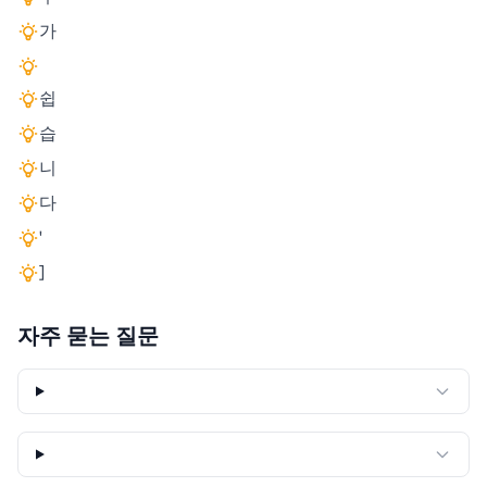
가
쉽
습
니
다
'
]
자주 묻는 질문