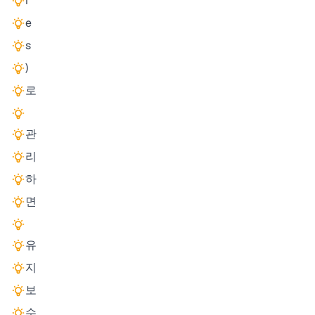
i
e
s
)
로
관
리
하
면
유
지
보
수