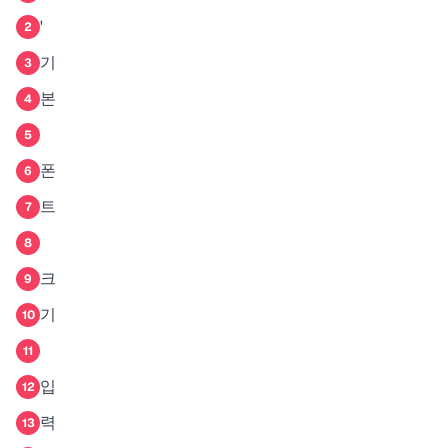
'
2
기
3
본
4
5
폰
6
트
7
8
크
9
기
10
11
입
12
력
13