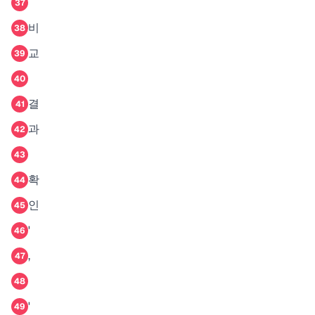
37
비
38
교
39
40
결
41
과
42
43
확
44
인
45
'
46
,
47
48
'
49