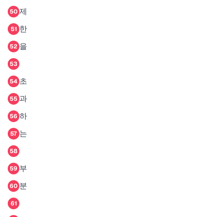
제
50
한
51
을
52
53
초
54
과
55
하
56
는
57
58
부
59
분
60
61