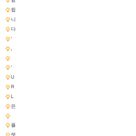
됩
니
다
'
,
'
U
R
L
은
플
랫