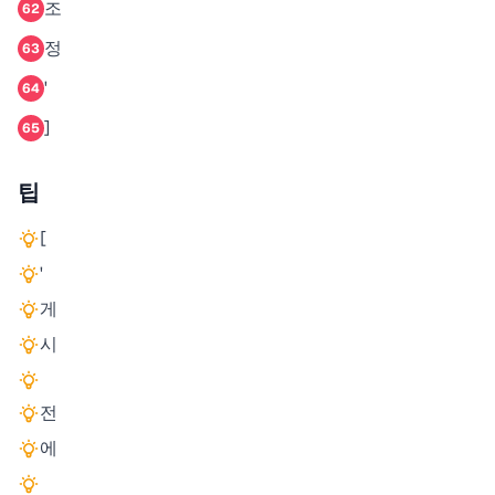
조
62
정
63
'
64
]
65
팁
[
'
게
시
전
에