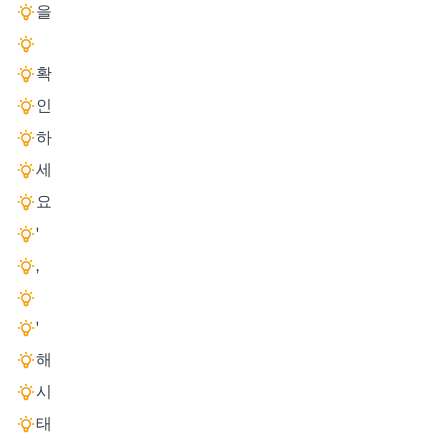
을
확
인
하
세
요
'
,
'
해
시
태