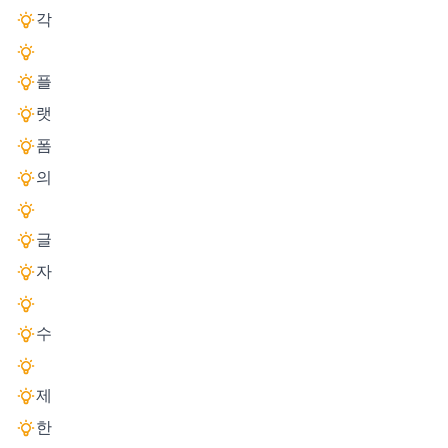
각
플
랫
폼
의
글
자
수
제
한