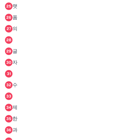
랫
25
폼
26
의
27
28
글
29
자
30
31
수
32
33
제
34
한
35
과
36