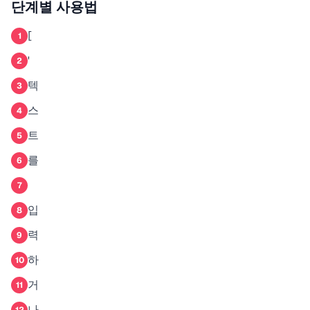
단계별 사용법
[
1
'
2
텍
3
스
4
트
5
를
6
7
입
8
력
9
하
10
거
11
나