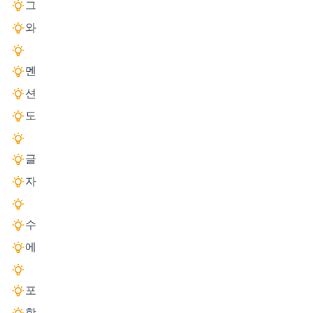
그
와
멘
션
도
글
자
수
에
포
함