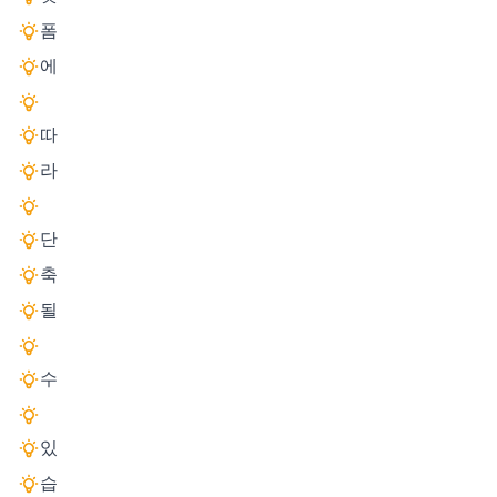
폼
에
따
라
단
축
될
수
있
습