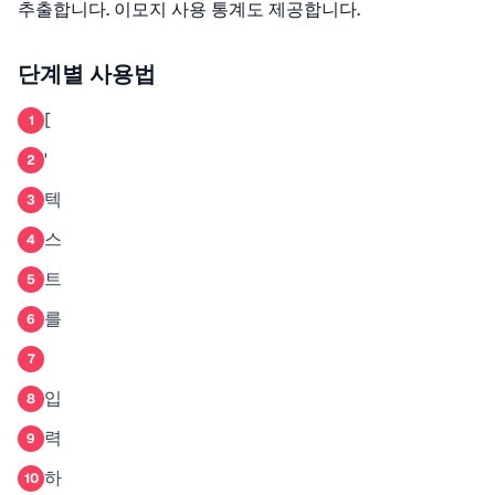
추출합니다. 이모지 사용 통계도 제공합니다.
단계별 사용법
[
1
'
2
텍
3
스
4
트
5
를
6
7
입
8
력
9
하
10