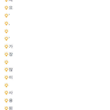
요
'
,
'
가
장
많
이
사
용
된