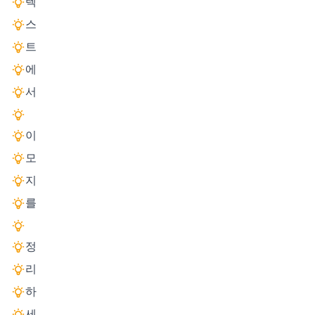
텍
스
트
에
서
이
모
지
를
정
리
하
세