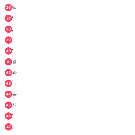
택
36
'
37
,
38
39
'
40
결
41
과
42
43
복
44
사
45
'
46
]
47