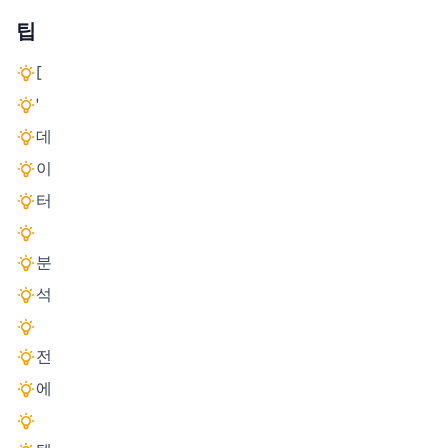
팁
[
'
데
이
터
분
석
전
에