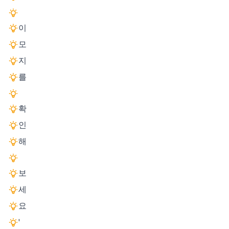
이
모
지
를
확
인
해
보
세
요
'