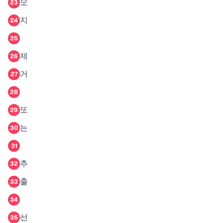
모
23
지
24
25
제
26
거
27
28
또
29
는
30
31
추
32
출
33
34
선
35