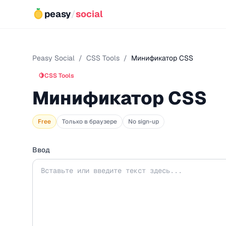
peasy
/
social
Peasy Social
/
CSS Tools
/
Минификатор CSS
🍋
CSS Tools
Минификатор CSS
Free
Только в браузере
No sign-up
Ввод