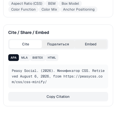
Aspect Ratio (CSS)
BEM
Box Model
Color Function
Color Mix
Anchor Positioning
Cite / Share / Embed
Cite
Поделиться
Embed
APA
MLA
BIBTEX
HTML
Peasy Social. (2026). Минификатор CSS. Retrie
ved August 6, 2026, from https://peasycss.co
m/css/css-minify/
Copy Citation