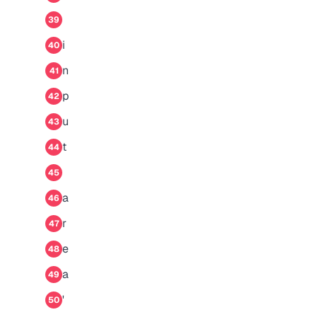
39
i
40
n
41
p
42
u
43
t
44
45
a
46
r
47
e
48
a
49
'
50