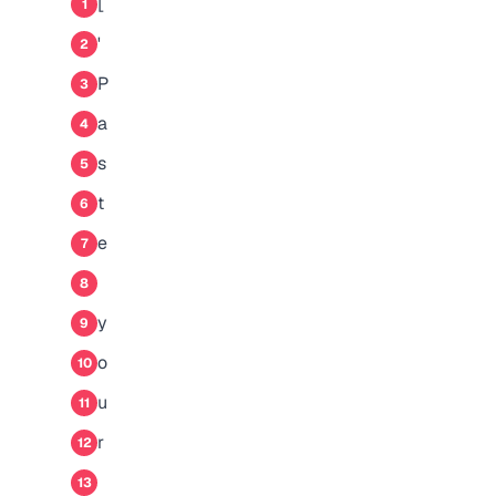
[
1
'
2
P
3
a
4
s
5
t
6
e
7
8
y
9
o
10
u
11
r
12
13