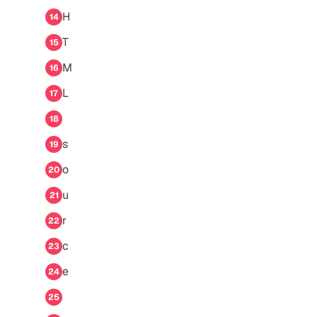
H
14
T
15
M
16
L
17
18
s
19
o
20
u
21
r
22
c
23
e
24
25