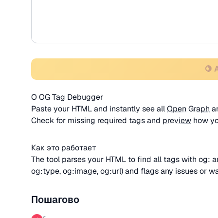
🍋 
О OG Tag Debugger
Paste your HTML and instantly see all
Open Graph
a
Check for missing required tags and
preview
how you
Как это работает
The tool parses your HTML to find all
tags with og: an
og:type, og:image, og:url) and flags any issues or w
Пошагово