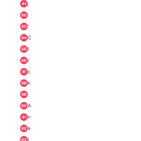
,
51
52
'
53
C
54
l
55
i
56
c
57
k
58
59
A
60
n
61
a
62
l
63