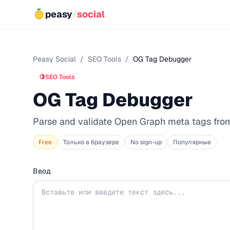
peasy
/
social
Peasy Social
/
SEO Tools
/
OG Tag Debugger
🍋
SEO Tools
OG Tag Debugger
Parse and validate Open Graph meta tags fr
Free
Только в браузере
No sign-up
Популярные
Ввод