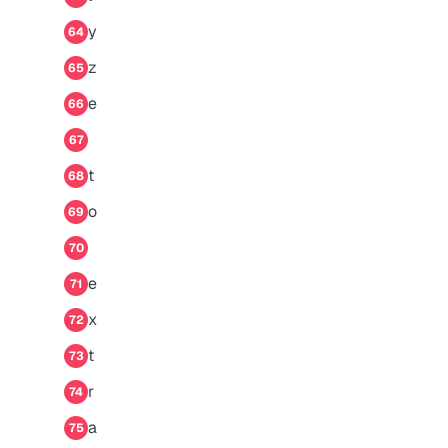
y
64
z
65
e
66
67
t
68
o
69
70
e
71
x
72
t
73
r
74
a
75