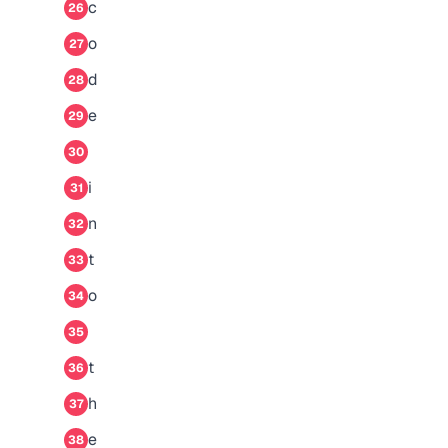
c
26
o
27
d
28
e
29
30
i
31
n
32
t
33
o
34
35
t
36
h
37
e
38