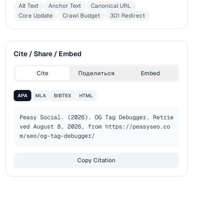
Alt Text
Anchor Text
Canonical URL
Core Update
Crawl Budget
301 Redirect
Cite / Share / Embed
Cite
Поделиться
Embed
APA
MLA
BIBTEX
HTML
Peasy Social. (2026). OG Tag Debugger. Retrie
ved August 8, 2026, from https://peasyseo.co
m/seo/og-tag-debugger/
Copy Citation